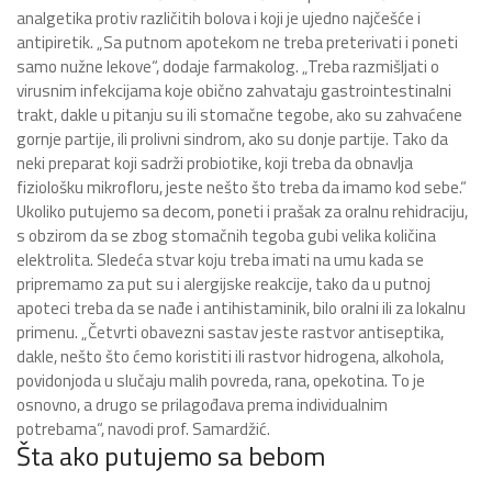
analgetika protiv različitih bolova i koji je ujedno najčešće i
antipiretik. „Sa putnom apotekom ne treba preterivati i poneti
samo nužne lekove“, dodaje farmakolog. „Treba razmišljati o
virusnim infekcijama koje obično zahvataju gastrointestinalni
trakt, dakle u pitanju su ili stomačne tegobe, ako su zahvaćene
gornje partije, ili prolivni sindrom, ako su donje partije. Tako da
neki preparat koji sadrži probiotike, koji treba da obnavlja
fiziološku mikrofloru, jeste nešto što treba da imamo kod sebe.“
Ukoliko putujemo sa decom, poneti i prašak za oralnu rehidraciju,
s obzirom da se zbog stomačnih tegoba gubi velika količina
elektrolita. Sledeća stvar koju treba imati na umu kada se
pripremamo za put su i alergijske reakcije, tako da u putnoj
apoteci treba da se nađe i antihistaminik, bilo oralni ili za lokalnu
primenu. „Četvrti obavezni sastav jeste rastvor antiseptika,
dakle, nešto što ćemo koristiti ili rastvor hidrogena, alkohola,
povidonjoda u slučaju malih povreda, rana, opekotina. To je
osnovno, a drugo se prilagođava prema individualnim
potrebama“, navodi prof. Samardžić.
Šta ako putujemo sa bebom