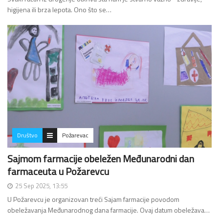
higijena ili brza lepota. Ono što se…
Društvo
Požarevac
Sajmom farmacije obeležen Međunarodni dan
farmaceuta u Požarevcu
25 Sep 2025, 13:55
U Požarevcu je organizovan treći Sajam farmacije povodom
obeležavanja Međunarodnog dana farmacije. Ovaj datum obeležava…