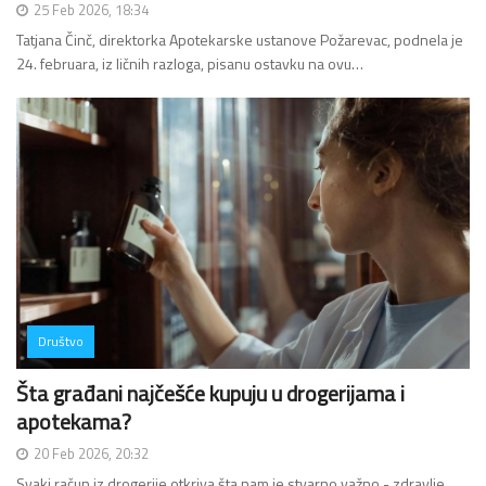
25 Feb 2026, 18:34
Tatjana Činč, direktorka Apotekarske ustanove Požarevac, podnela je
24. februara, iz ličnih razloga, pisanu ostavku na ovu…
Društvo
Šta građani najčešće kupuju u drogerijama i
apotekama?
20 Feb 2026, 20:32
Svaki račun iz drogerije otkriva šta nam je stvarno važno - zdravlje,