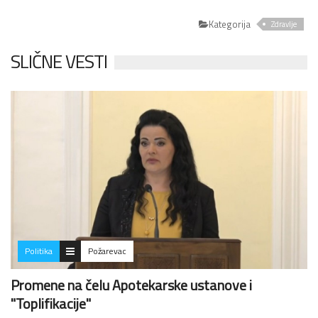
Kategorija
Zdravlje
SLIČNE VESTI
Politika
Požarevac
Promene na čelu Apotekarske ustanove i
"Toplifikacije"