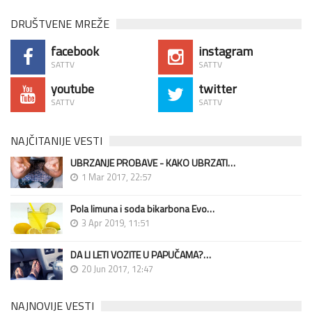
DRUŠTVENE MREŽE
facebook
instagram
SATTV
SATTV
youtube
twitter
SATTV
SATTV
NAJČITANIJE VESTI
UBRZANJE PROBAVE - KAKO UBRZATI…
1 Mar 2017, 22:57
Pola limuna i soda bikarbona Evo…
3 Apr 2019, 11:51
DA LI LETI VOZITE U PAPUČAMA?…
20 Jun 2017, 12:47
NAJNOVIJE VESTI