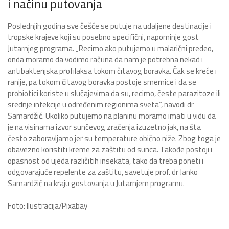
i načinu putovanja
Poslednjih godina sve češće se putuje na udaljene destinacije i
tropske krajeve koji su posebno specifični, napominje gost
Jutarnjeg programa. „Recimo ako putujemo u malarični predeo,
onda moramo da vodimo računa da nam je potrebna nekad i
antibakterijska profilaksa tokom čitavog boravka. Čak se kreće i
ranije, pa tokom čitavog boravka postoje smernice i da se
probiotici koriste u slučajevima da su, recimo, česte parazitoze ili
srednje infekcije u određenim regionima sveta“, navodi dr
Samardžić. Ukoliko putujemo na planinu moramo imati u vidu da
je na visinama izvor sunčevog zračenja izuzetno jak, na šta
često zaboravljamo jer su temperature obično niže. Zbog toga je
obavezno koristiti kreme za zaštitu od sunca. Takođe postoji i
opasnost od ujeda različitih insekata, tako da treba poneti i
odgovarajuće repelente za zaštitu, savetuje prof. dr Janko
Samardžić na kraju gostovanja u Jutarnjem programu.
Foto: Ilustracija/Pixabay