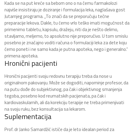
Kada se na put kreće sa bebom ono o na čemu farmakolozi
najviše insistiraju je doziranje i formulacija leka, naglašava gost
Jutarnjeg programa. „To znači da se preporučuju tečne
preparacije lekova. Dakle, tu ćemo vrlo teško imati mogućnost da
primenimo tabletu, kapsulu, dražeju, niti da je nešto delimo,
stavljamo, meljemo, to apsolutno nije preporučivo. U tom smislu
posebno je značajno voditi računa o formulaciji leka za dete koju
ćemo poneti i ne samo kada je putna apoteka, nego i generalno.“
primena apoteka.
Hronični pacijenti
Hronični pacijenti svoju redovnu terapiju treba da nose u
originalnom pakovanju. Može se dogoditi, napominje profesor, da
na putu dođe do subjektivnog, pa čak i objektivnog smanjenja
tegoba, posebno kod reumatskih pacijenata, pa čak i
kardiovaskularnih, ali da korekciju terapije ne treba primenjivati
na svoju ruku, bez konsultacija sa lekarom.
Suplementacija
Prof. dr Janko Samardžić ističe da je leto idealan period za