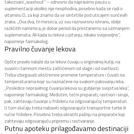
takozvani „washout“ – odnosno da napravimo pauzu u
suplementaciji ukoliko nije neophodna, posebno kada se radi o
vitaminu D, za koji znamo da se sintetiše pod uticajem sunčevih
zraka. „Ova dva, tri meseca, uz svu raznovrsnu ishranu, obilje
različitih namirnica, je dobar period da prestanemo sa uzimanjem
suplemenata. Ali kada su lekovi u pitanju, nikako svojevoljno“,
napominje farmakolog.
Pravilno čuvanje lekova
Opšte pravilo nalaže da se lekovi čuvaju u originalnoj kutiji, na
suvom i tamnom mestu zaštićenom od vlage i od svetlosti.
Treba izbegavati ekstremne promene temperature i čuvati na
temperaturama koje su naznačene na svakom pakovanju leka.
„Posledice nepravilnog čuvanja lekova su gubljenje svojstva leka“,
napominje farmakolog. Međutim, tečni preparati, rastvori i sirupi,
pak, zahtevaju čuvanje u frižideru na odgovarajućoj temperaturi.
U tom slučaju treba nabaviti odgovarajuće transportne torbe ili
ručne frižidere. Posebno treba obratiti pažnju na preparate koji
zahtevaju odgovarajuću pripremu i rastvaranje.
Putnu apoteku prilagođavamo destinaciji