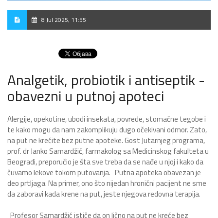
8 Jul 2025, 11:55
Analgetik, probiotik i antiseptik -
obavezni u putnoj apoteci
Alergije, opekotine, ubodi insekata, povrede, stomačne tegobe i
te kako mogu da nam zakomplikuju dugo očekivani odmor. Zato,
na put ne krećite bez putne apoteke. Gost Jutarnjeg programa,
prof. dr Janko Samardžić, farmakolog sa Medicinskog fakulteta u
Beogradi, preporučio je šta sve treba da se nađe u njoj i kako da
čuvamo lekove tokom putovanja. Putna apoteka obavezan je
deo prtljaga. Na primer, ono što nijedan hronični pacijent ne sme
da zaboravi kada krene na put, jeste njegova redovna terapija.
Profesor Samardžić ističe da on lično na put ne kreće bez