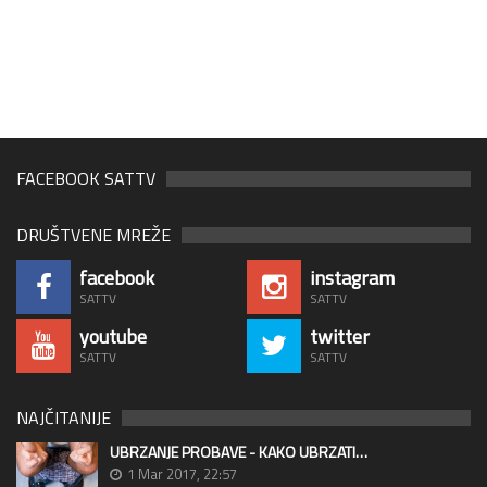
FACEBOOK SATTV
DRUŠTVENE MREŽE
facebook
instagram
SATTV
SATTV
youtube
twitter
SATTV
SATTV
NAJČITANIJE
UBRZANJE PROBAVE - KAKO UBRZATI…
1 Mar 2017, 22:57