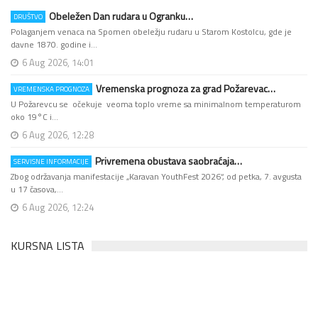
Obeležen Dan rudara u Ogranku…
DRUŠTVO
Polaganjem venaca na Spomen obeležju rudaru u Starom Kostolcu, gde je
davne 1870. godine i…
6 Aug 2026, 14:01
Vremenska prognoza za grad Požarevac…
VREMENSKA PROGNOZA
U Požarevcu se očekuje veoma toplo vreme sa minimalnom temperaturom
oko 19°C i…
6 Aug 2026, 12:28
Privremena obustava saobraćaja…
SERVISNE INFORMACIJE
Zbog održavanja manifestacije „Karavan YouthFest 2026“, od petka, 7. avgusta
u 17 časova,…
6 Aug 2026, 12:24
KURSNA LISTA