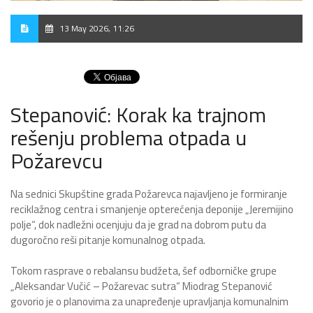
13 May 2026, 11:26
Stepanović: Korak ka trajnom
rešenju problema otpada u
Požarevcu
Na sednici Skupštine grada Požarevca najavljeno je formiranje
reciklažnog centra i smanjenje opterećenja deponije „Jeremijino
polje“, dok nadležni ocenjuju da je grad na dobrom putu da
dugoročno reši pitanje komunalnog otpada.
Tokom rasprave o rebalansu budžeta, šef odborničke grupe
„Aleksandar Vučić – Požarevac sutra“ Miodrag Stepanović
govorio je o planovima za unapređenje upravljanja komunalnim