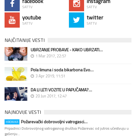
facebook
instagram
SATTV
SATTV
youtube
twitter
SATTV
SATTV
NAJČITANIJE VESTI
UBRZANJE PROBAVE - KAKO UBRZATI…
1 Mar 2017, 22:57
Pola limuna i soda bikarbona Evo…
3 Apr 2019, 11:51
DA LI LETI VOZITE U PAPUČAMA?…
20 Jun 2017, 12:47
NAJNOVIJE VESTI
Požarevački dobrovoljni vatrogasci…
HRONIKA
Pripadnici Dobrovoljnog vatrogasnog društva Požarevac od jutros učestvuju u
gašenju…