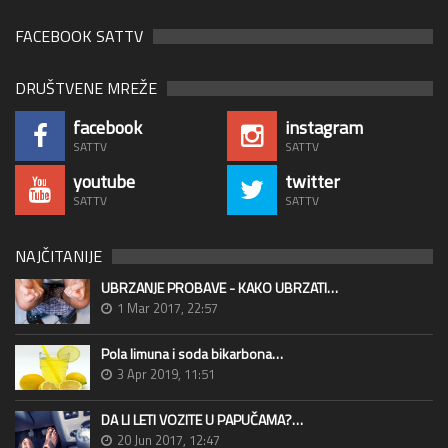
FACEBOOK SATTV
DRUŠTVENE MREŽE
facebook
instagram
SATTV
SATTV
youtube
twitter
SATTV
SATTV
NAJČITANIJE
UBRZANJE PROBAVE - KAKO UBRZATI…
1 Mar 2017, 22:57
Pola limuna i soda bikarbona…
3 Apr 2019, 11:51
DA LI LETI VOZITE U PAPUČAMA?…
20 Jun 2017, 12:47