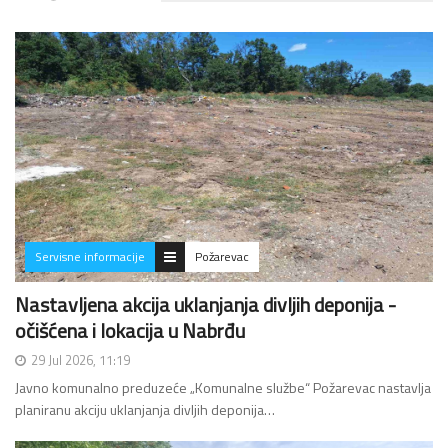
Servisne informacije
Požarevac
Nastavljena akcija uklanjanja divljih deponija -
očišćena i lokacija u Nabrđu
29 Jul 2026, 11:19
Javno komunalno preduzeće „Komunalne službe“ Požarevac nastavlja
planiranu akciju uklanjanja divljih deponija…