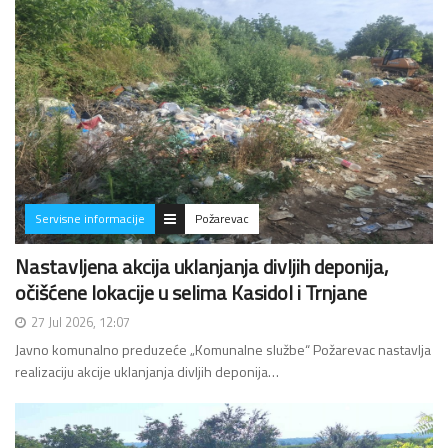
Servisne informacije
Požarevac
Nastavljena akcija uklanjanja divljih deponija,
očišćene lokacije u selima Kasidol i Trnjane
27 Jul 2026, 12:07
Javno komunalno preduzeće „Komunalne službe“ Požarevac nastavlja
realizaciju akcije uklanjanja divljih deponija…