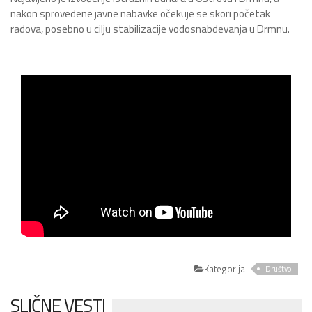
nakon sprovedene javne nabavke očekuje se skori početak
radova, posebno u cilju stabilizacije vodosnabdevanja u Drmnu.
Kategorija
Društvo
SLIČNE VESTI