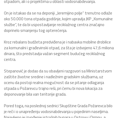
otpadom, ali i o projektima u oblasti vodosnabdevanja.
On je istakao da se na deponiji „Jeremijino polje“ trenutno odlaže
oko 50.000 tona otpada godišnje, kojim upravlja JKP „Komunalne
službe“, te da bi uspostavljanje reciklažnog centra značajno
doprinelo smanjenju tog opterećenja.
Kroz rebalans budžeta predviđena je i nabavka mobilne drobilice
za komunalni i građevinski otpad, za šta je izdvojeno 47,6 miliona
dinara, što predstavlja važan segment budućeg reciklažnog
centra.
Stepanović je dodao da su obavljeni razgovori sa Ministarstvom
zaštite životne sredine i nadležnim gradskim službama, uz
ocenu da postoji realna mogućnost da se pitanje odlaganja
otpada u Požarevcu trajno reši, pri čemu bi nova lokacija za
deponovanje bila van teritorije grada.
Pored toga, na poslednoj sednici Skupštine Grada Požarevca bilo
je reči i o unapređenju vodosnabdevanja u pojedinim naseljima.
Najavljeno je izvođenje istražnih bunara u Ostrovu i Drmnu, a