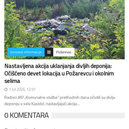
Servisne informacije
Požarevac
Nastavljena akcija uklanjanja divljih deponija:
Očišćeno devet lokacija u Požarevcu i okolnim
selima
1 Jul 2026, 12:57
Radnici JKP „Komunalne službe“ prethodnih dana očistili su divlju
deponiju u selu Kasidol, nastavljajući akciju…
0 KOMENTARA