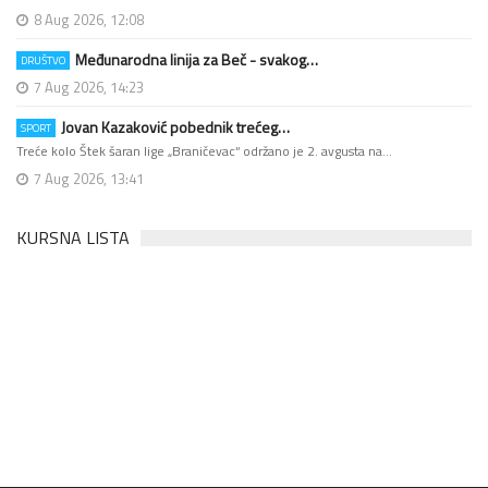
8 Aug 2026, 12:08
Međunarodna linija za Beč - svakog…
DRUŠTVO
7 Aug 2026, 14:23
Jovan Kazaković pobednik trećeg…
SPORT
Treće kolo Štek šaran lige „Braničevac“ održano je 2. avgusta na…
7 Aug 2026, 13:41
KURSNA LISTA