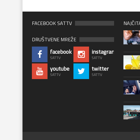
FACEBOOK SATTV
NAJČIT
DRUŠTVENE MREŽE
facebook
instagram
SATTV
SATTV
youtube
twitter
SATTV
SATTV