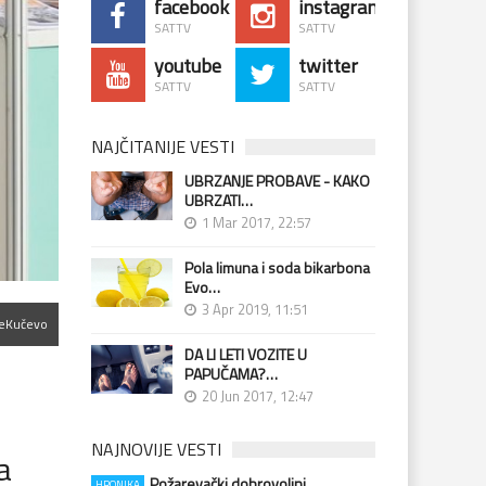
facebook
instagram
SATTV
SATTV
youtube
twitter
SATTV
SATTV
NAJČITANIJE VESTI
UBRZANJE PROBAVE - KAKO
UBRZATI…
1 Mar 2017, 22:57
Pola limuna i soda bikarbona
Evo…
3 Apr 2019, 11:51
Kučevo
DA LI LETI VOZITE U
PAPUČAMA?…
20 Jun 2017, 12:47
NAJNOVIJE VESTI
a
Požarevački dobrovoljni
HRONIKA