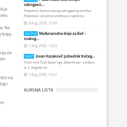
vatrogasci…
a je
Pripadnici Dobrovoljnog vatrogasnog društva
zonu.
Požarevac od jutros učestvuju u gašenju…
8 Aug 2026, 12:08
je. Na
Međunarodna linija za Beč -
 kraja,
DRUŠTVO
svakog…
7 Aug 2026, 14:23
cija za
Jovan Kazaković pobednik trećeg…
SPORT
nim
Treće kolo Štek šaran lige „Braničevac“ održano
je 2. avgusta na…
7 Aug 2026, 13:41
češće na
aji i
KURSNA LISTA
tim