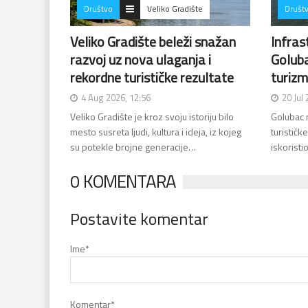
Društvo
Veliko Gradište
Društ
Veliko Gradište beleži snažan
Infras
razvoj uz nova ulaganja i
Goluba
rekordne turističke rezultate
turiz
4 Aug 2026, 12:56
20 Jul
Veliko Gradište je kroz svoju istoriju bilo
Golubac n
mesto susreta ljudi, kultura i ideja, iz kojeg
turističk
su potekle brojne generacije…
iskoristi
0 KOMENTARA
Postavite komentar
Ime
*
Komentar
*