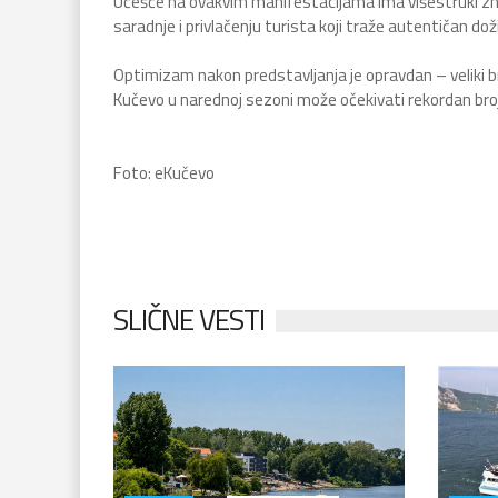
Učešće na ovakvim manifestacijama ima višestruki zna
saradnje i privlačenju turista koji traže autentičan dož
Optimizam nakon predstavljanja je opravdan – veliki bro
Kučevo u narednoj sezoni može očekivati rekordan broj
Foto: eKučevo
SLIČNE VESTI