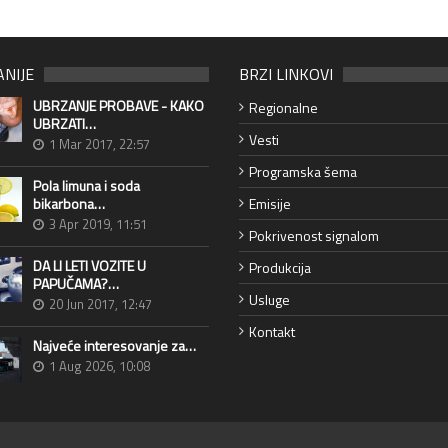
ANIJE
BRZI LINKOVI
UBRZANJE PROBAVE - KAKO
Regionalne
UBRZATI…
Vesti
1 Mar 2017, 22:57
Programska šema
Pola limuna i soda
bikarbona…
Emisije
3 Apr 2019, 11:51
Pokrivenost signalom
DA LI LETI VOZITE U
Produkcija
PAPUČAMA?…
Usluge
20 Jun 2017, 12:47
Kontakt
Najveće interesovanje za…
1 Aug 2026, 10:08