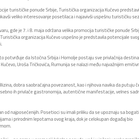
e turističke ponude Srbije, Turistička organizacija Kučevo predstavil
vukavši veliko interesovanje posetilaca i najavivši uspešnu turističku se
ru, gde je 7. i 8. maja održana velika promocija turističke ponude Srbi
uristička organizacija Kučevo uspešno je predstavila potencijale svog
i.
o potvrđuje da Istočna Srbija i Homolje postaju sve privlačnija destina
 Kučevo, Uroša Tričkovića, Rumunija se nalazi među najvažnijim emitiv
 Blizina, dobra saobraćajna povezanost, kao i njihova navika da putuju 
sebno ih privlače gastronomija, autentične manifestacije, velnes sadrž
n od najposećenijih. Posetioci su imali priliku da se upoznaju sa boga
jama i prirodnim lepotama ovog kraja, dok je celokupan događaj bio
amom.