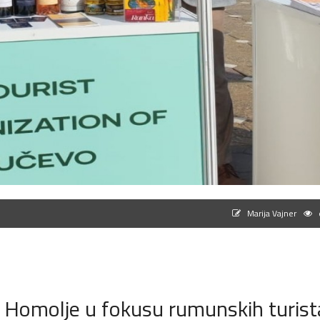
Marija Vajner
e
 Homolje u fokusu rumunskih turist