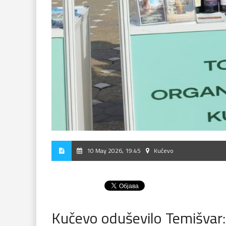
10 May 2026, 19:45
Kučevo
Kučevo oduševilo Temišvar: