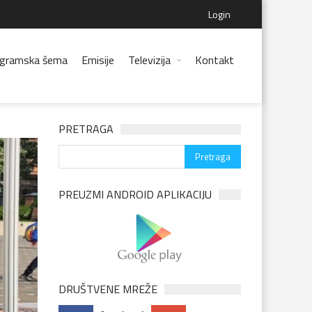
Login
gramska šema
Emisije
Televizija
Kontakt
PRETRAGA
PREUZMI ANDROID APLIKACIJU
DRUŠTVENE MREŽE