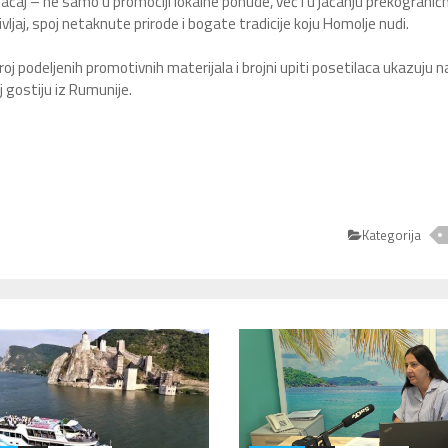
čaj – ne samo u promociji lokalne ponude, već i u jačanju prekogranič
ivljaj, spoj netaknute prirode i bogate tradicije koju Homolje nudi.
j podeljenih promotivnih materijala i brojni upiti posetilaca ukazuju n
 gostiju iz Rumunije.
Kategorija