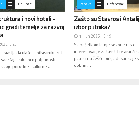
vo
Golubac
Zabava
Požarevac
truktura i novi hoteli -
Zašto su Stavros i Antalij
c gradi temelje za razvoj
izbor putnika?
ma
11 Jun 2026, 13:19
 2026, 9:23
Sa početkom letnje sezone raste
interesovanje za turističke aranžm
astavlja da ulaže u infrastrukturu i
putnici najčešće biraju destinacije 
e sadržaje kako bi u potpunosti
dobrim…
o svoje prirodne i kulturne…