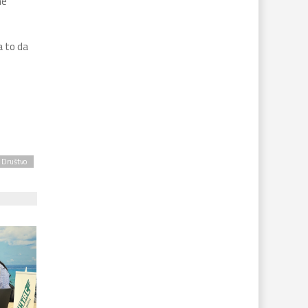
ne
a to da
Društvo