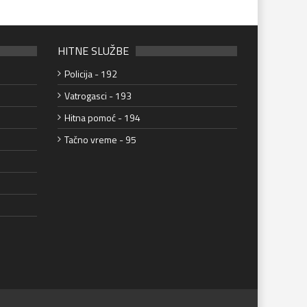
HITNE SLUŽBE
Policija - 192
Vatrogasci - 193
Hitna pomoć - 194
Tačno vreme - 95