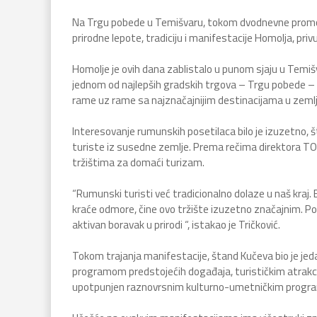
Na Trgu pobede u Temišvaru, tokom dvodnevne promocij
prirodne lepote, tradiciju i manifestacije Homolja, pri
Homolje je ovih dana zablistalo u punom sjaju u Temišva
jednom od najlepših gradskih trgova – Trgu pobede – T
rame uz rame sa najznačajnijim destinacijama u zemlj
Interesovanje rumunskih posetilaca bilo je izuzetno, št
turiste iz susedne zemlje. Prema rečima direktora TO
tržištima za domaći turizam.
“Rumunski turisti već tradicionalno dolaze u naš kraj.
kraće odmore, čine ovo tržište izuzetno značajnim. Po
aktivan boravak u prirodi “, istakao je Tričković.
Tokom trajanja manifestacije, štand Kučeva bio je jeda
programom predstojećih događaja, turističkim atrakci
upotpunjen raznovrsnim kulturno-umetničkim progr