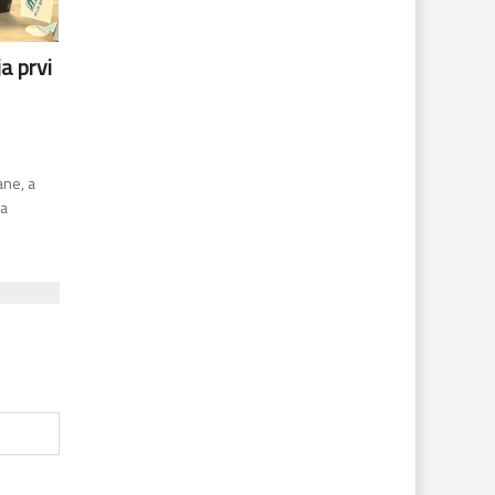
a prvi
ane, a
sa