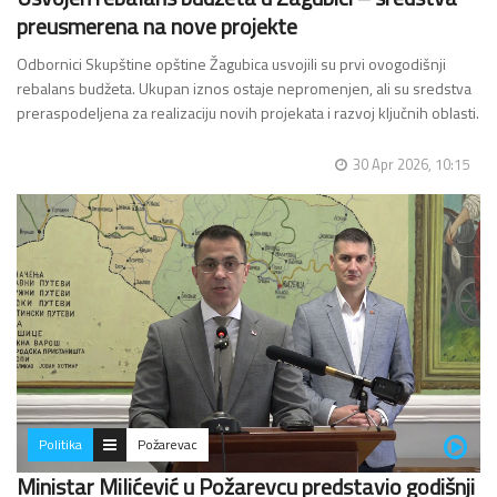
preusmerena na nove projekte
Odbornici Skupštine opštine Žagubica usvojili su prvi ovogodišnji
rebalans budžeta. Ukupan iznos ostaje nepromenjen, ali su sredstva
preraspodeljena za realizaciju novih projekata i razvoj ključnih oblasti.
Na sednici Skupštine…
30 Apr 2026, 10:15
Politika
Požarevac
Ministar Milićević u Požarevcu predstavio godišnji