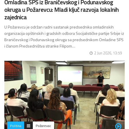
Omladina SPS iz Braničevskog i Podunavskog
okruga u Požarevcu: Mladi ključ razvoja lokalnih
zajednica
U Požarevcu je održan radni sastanak predsednika omladinskih
organizacija opštinskih i gradskih odbora Socijalističke partije Srbije iz
Braničevskog i Podunavskog okruga sa predsednikom Omladine SPS
i članom Predsedništva stranke Filipom…
2 Jun 2026, 13:59
Politika
Požarevac