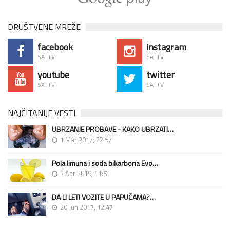
DRUŠTVENE MREŽE
facebook
instagram
SATTV
SATTV
youtube
twitter
SATTV
SATTV
NAJČITANIJE VESTI
UBRZANJE PROBAVE - KAKO UBRZATI…
1 Mar 2017, 22:57
Pola limuna i soda bikarbona Evo…
3 Apr 2019, 11:51
DA LI LETI VOZITE U PAPUČAMA?…
20 Jun 2017, 12:47