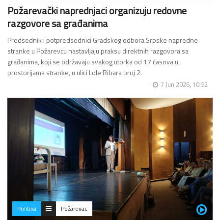
Požarevački naprednjaci organizuju redovne
razgovore sa građanima
Predsednik i potpredsednici Gradskog odbora Srpske napredne
stranke u Požarevcu nastavljaju praksu direktnih razgovora sa
građanima, koji se održavaju svakog utorka od 17 časova u
prostorijama stranke, u ulici Lole Ribara broj 2.
7 Jun 2026, 10:52
Građani koji…
Politika
Požarevac