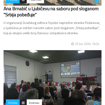
Ana Brnabić u Ljubičevu na saboru pod sloganom
"Srbija pobeđuje"
U organizaciji Gradskog odbora Srpske napredne stranke Požarevac,
u Ljubičevu je održan narodni sabor pod sloganom „Srbija pobeđuje“,
koji je okupio veliki broj članova i simpatizera stranke.
Skupu je prisustvovala i Ana Brnabić,…
20 Jun 2026, 18:34
Politika
Kostolac