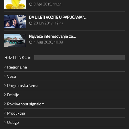
3 Apr 2019, 11:51
DA LI LETI VOZITE U PAPUČAMA?…
20 Jun 2017, 12:47
Najveće interesovanje za…
1 Aug 2026, 10:08
BRZI LINKOVI
Regionalne
Vesti
Programska šema
Emisije
Pokrivenost signalom
Produkcija
Usluge