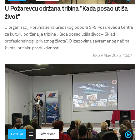
U Požarevcu održana tribina "Kada posao utiša
život"
U organizaciji Foruma žena Gradskog odbora SPS Požarevac u Centru
za kulturu održana je tribina „Kada posao utiša život – Sklad
profesionalnog i privatnog života“. O izazovima savremenog načina
života, pritisku produktivnosti…
29 May 2026, 10:07
Politika
Požarevac