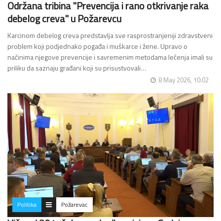
Održana tribina "Prevencija i rano otkrivanje raka
debelog creva" u Požarevcu
Karcinom debelog creva predstavlja sve rasprostranjeniji zdravstveni
problem koji podjednako pogađa i muškarce i žene. Upravo o
načinima njegove prevencije i savremenim metodama lečenja imali su
priliku da saznaju građani koji su prisustvovali…
8 May 2026, 10:02
Politika
Požarevac