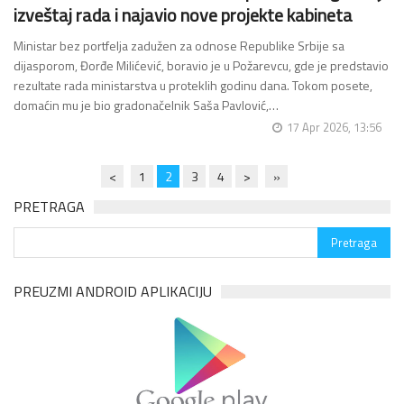
izveštaj rada i najavio nove projekte kabineta
Ministar bez portfelja zadužen za odnose Republike Srbije sa
dijasporom, Đorđe Milićević, boravio je u Požarevcu, gde je predstavio
rezultate rada ministarstva u proteklih godinu dana. Tokom posete,
domaćin mu je bio gradonačelnik Saša Pavlović,…
17 Apr 2026, 13:56
<
1
2
3
4
>
»
PRETRAGA
PREUZMI ANDROID APLIKACIJU