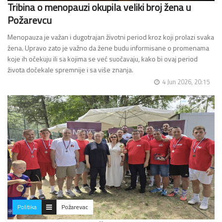
Tribina o menopauzi okupila veliki broj žena u
Požarevcu
Menopauza je važan i dugotrajan životni period kroz koji prolazi svaka
žena. Upravo zato je važno da žene budu informisane o promenama
koje ih očekuju ili sa kojima se već suočavaju, kako bi ovaj period
života dočekale spremnije i sa više znanja.
…
4 Jun 2026, 20:15
Politika
Požarevac