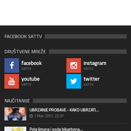
FACEBOOK SATTV
DRUŠTVENE MREŽE
facebook
instagram
SATTV
SATTV
youtube
twitter
SATTV
SATTV
NAJČITANIJE
UBRZANJE PROBAVE - KAKO UBRZATI…
1 Mar 2017, 22:57
Pola limuna i soda bikarbona…