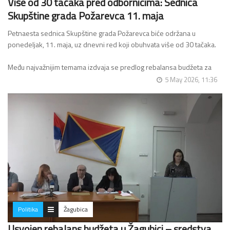
Više od 30 tačaka pred odbornicima: Sednica
Skupštine grada Požarevca 11. maja
Petnaesta sednica Skupštine grada Požarevca biće održana u
ponedeljak, 11. maja, uz dnevni red koji obuhvata više od 30 tačaka.
Među najvažnijim temama izdvaja se predlog rebalansa budžeta za
2026. godinu, zajedno sa finansijskim…
5 May 2026, 11:36
Politika
Žagubica
Usvojen rebalans budžeta u Žagubici – sredstva