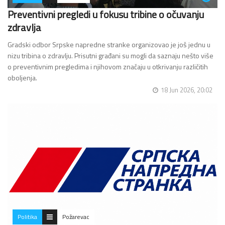
Preventivni pregledi u fokusu tribine o očuvanju
zdravlja
Gradski odbor Srpske napredne stranke organizovao je još jednu u
nizu tribina o zdravlju. Prisutni građani su mogli da saznaju nešto više
o preventivnim pregledima i njihovom značaju u otkrivanju različitih
oboljenja.
18 Jun 2026, 20:02
Šta…
Politika
Požarevac