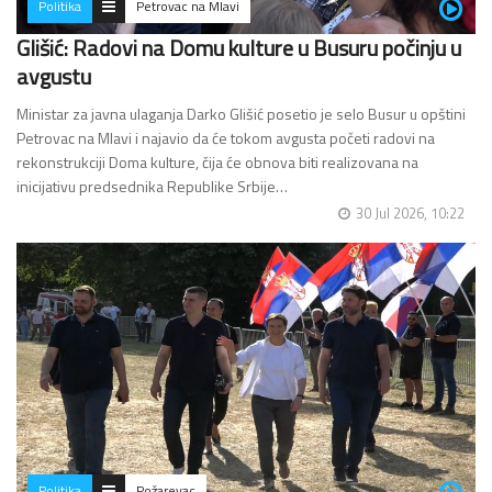
Politika
Petrovac na Mlavi
Glišić: Radovi na Domu kulture u Busuru počinju u
avgustu
Ministar za javna ulaganja Darko Glišić posetio je selo Busur u opštini
Petrovac na Mlavi i najavio da će tokom avgusta početi radovi na
rekonstrukciji Doma kulture, čija će obnova biti realizovana na
inicijativu predsednika Republike Srbije…
30 Jul 2026, 10:22
Politika
Požarevac