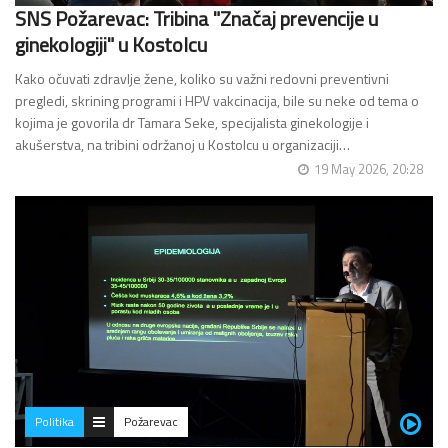
SNS Požarevac: Tribina "Značaj prevencije u
ginekologiji" u Kostolcu
Kako očuvati zdravlje žene, koliko su važni redovni preventivni
pregledi, skrining programi i HPV vakcinacija, bile su neke od tema o
kojima je govorila dr Tamara Seke, specijalista ginekologije i
akušerstva, na tribini održanoj u Kostolcu u organizaciji…
19 May 2026, 20:28
Politika
Požarevac