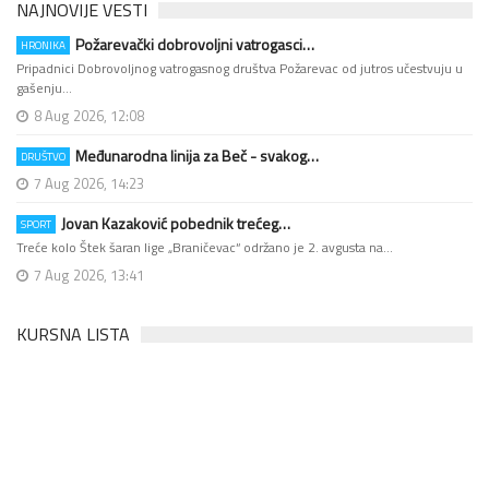
NAJNOVIJE VESTI
Požarevački dobrovoljni vatrogasci…
HRONIKA
Pripadnici Dobrovoljnog vatrogasnog društva Požarevac od jutros učestvuju u
gašenju…
8 Aug 2026, 12:08
Međunarodna linija za Beč - svakog…
DRUŠTVO
7 Aug 2026, 14:23
Jovan Kazaković pobednik trećeg…
SPORT
Treće kolo Štek šaran lige „Braničevac“ održano je 2. avgusta na…
7 Aug 2026, 13:41
KURSNA LISTA